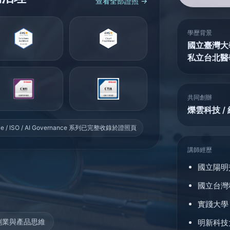
查看全部證照 →
學歷背景
國立臺灣大
私立台北醫
共同創辦
爍雲科技 /
racle / ISO / AI Governance 系列已完整收錄於證照頁
講師經歷
國立陽明
國立台灣
實踐大學
創業與產品思維
明新科技