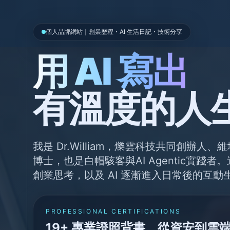
個人品牌網站｜創業歷程・AI 生活日記・技術分享
用 AI 寫出
有溫度的人
我是 Dr.William，爍雲科技共同創辦
博士，也是白帽駭客與AI Agentic實踐
創業思考，以及 AI 逐漸進入日常後的互動
PROFESSIONAL CERTIFICATIONS
19+ 專業證照背書，從資安到雲