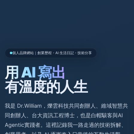
個人品牌網站｜創業歷程・AI 生活日記・技術分享
用 AI 寫出
有溫度的人生
我是 Dr.William，爍雲科技共同創辦人、維域智慧共
同創辦人、台大資訊工程博士，也是白帽駭客與AI
Agentic實踐者。這裡記錄我一路走過的技術拆解、